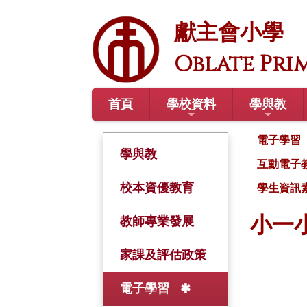
獻主會小學
Oblate Pri
首頁
學校資料
學與教
電子學習
學與教
互動電子
校本資優教育
學生資訊
小一小
教師專業發展
家課及評估政策
電子學習