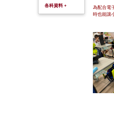
各科資料 +
為配合電
時也能讓
中文科(以粤語教
授)
英文科
數學科
常識科
人文科
科學科
普通話科
宗倫科