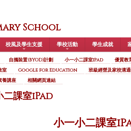
mary School
校風及學生支援
學校活動
學生成就
自攜裝置(BYOD)計劃
小一小二課室iPad
優質教
教室
Google for Education
班級經營及家校溝通
素養講座
相關網頁連結
二課室iPad
小一小二課室
iP