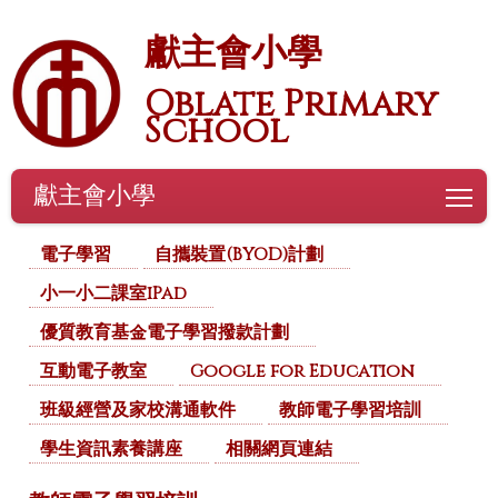
獻主會小學
Oblate Primary
School
獻主會小學
To
電子學習
自攜裝置(BYOD)計劃
小一小二課室iPad
優質教育基金電子學習撥款計劃
互動電子教室
Google for Education
班級經營及家校溝通軟件
教師電子學習培訓
學生資訊素養講座
相關網頁連結