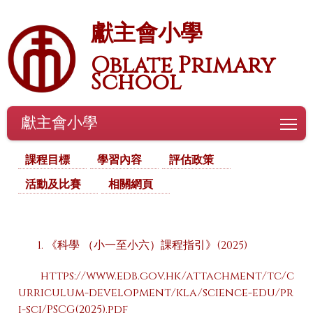
獻主會小學
Oblate Primary
School
獻主會小學
To
課程目標
學習內容
評估政策
活動及比賽
相關網頁
《科學 （小一至小六）課程指引》(2025)
https://www.edb.gov.hk/attachment/tc/c
urriculum-development/kla/science-edu/pr
i-sci/PSCG(2025).pdf