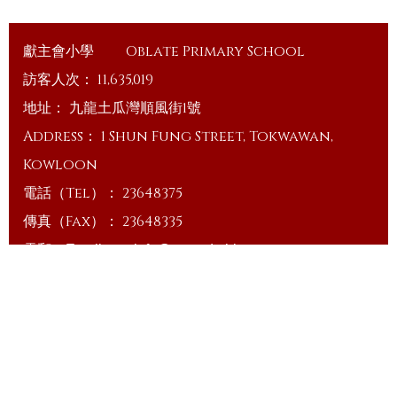
獻主會小學
Oblate Primary School
訪客人次：
11,635,019
地址：
九龍土瓜灣順風街1號
Address：
1 Shun Fung Street, Tokwawan,
Kowloon
電話（Tel）：
23648375
傳真（Fax）：
23648335
電郵（Email）：
info@ops.edu.hk
© 2026 版權所有
Powered by
Friendly Portal System
v
10.59