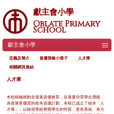
獻主會小學
Oblate Primary
School
獻主會小學
To
定義及簡介
資優策略小冊子
人才庫
相關網頁連結
人才庫
本校積極推動並發展資優教育，並著重培育學生潛能，
為發展更優質的校本資優計劃，本校已成立了校本「人
才庫」，以檢視學校整體學生的特質，更有系統、有方