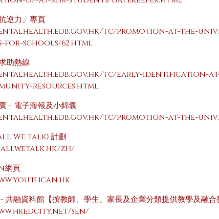
ation-of-at-risk-students/gatekeeper.html
抗逆力」專頁
mentalhealth.edb.gov.hk/tc/promotion-at-the-uni
s-for-schools/62.html
求助熱線
entalhealth.edb.gov.hk/tc/early-identification-at-
unity-resources.html
廣 – 電子海報及小錦囊
mentalhealth.edb.gov.hk/tc/promotion-at-the-univ
ll We Talk) 計劃
hallwetalk.hk/zh/
an網頁
www.youthcan.hk
 - 共融資料館【按教師、學生、家長及企業分類提供教學及融
ww.hkedcity.net/sen/