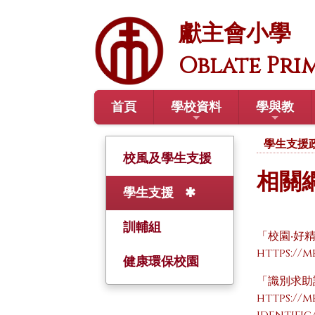
獻主會小學
Oblate Pri
首頁
學校資料
學與教
學生支援
校風及學生支援
相關
學生支援
訓輔組
「校園‧好
https://
健康環保校園
「識別求助
https://m