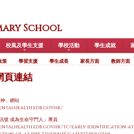
mary School
校風及學生支援
學校活動
學生成就
政策
學習支援
學生成長
家長方面
教師方面
網頁連結
精神」網站
mentalhealth.edb.gov.hk/
訊號 成為生命守門人」專頁
entalhealth.edb.gov.hk/tc/early-identification-at-