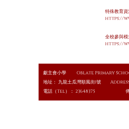
特殊教育資
https://
全校參與模
https://
獻主會小學
Oblate Primary Sch
地址：
九龍土瓜灣順風街1號
Addres
電話（Tel）：
23648375