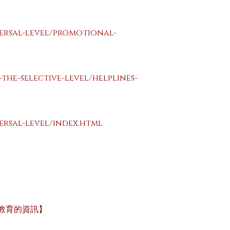
versal-level/promotional-
the-selective-level/helplines-
ersal-level/index.html
合教育的資訊】