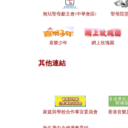
無玷聖母獻主會(中華會區)
聖母院
喜樂少年
網上玫瑰園
其他連結
家庭與學校合作事宜委員會
香港音樂