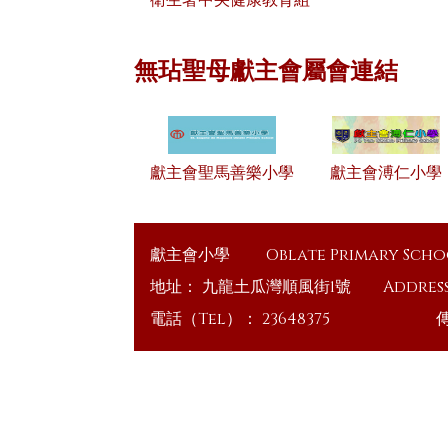
衛生署中央健康教育組
無玷聖母獻主會屬會連結
獻主會聖馬善樂小學
獻主會溥仁小學
獻主會小學
Oblate Primary Sch
地址：
九龍土瓜灣順風街1號
Addres
電話（Tel）：
23648375