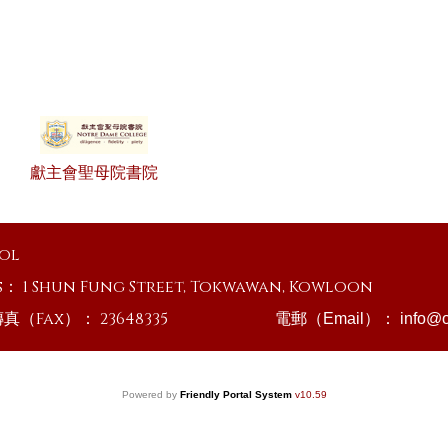
獻主會聖母院書院
ool
s：
1 Shun Fung Street, Tokwawan, Kowloon
傳真（Fax）：
23648335
電郵（Email）：
info@o
Powered by
Friendly Portal System
v
10.59