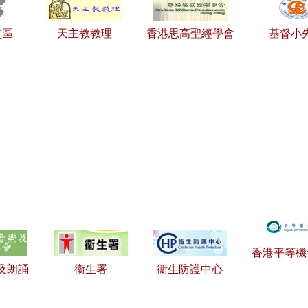
堂區
天主教教理
香港思高聖經學會
基督小
香港平等機
及朗誦
衞生署
衞生防護中心