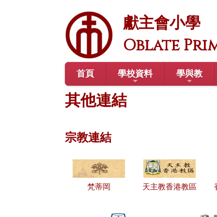
獻主會小學
Oblate Pri
首頁
學校資料
學與教
其他連結
宗教連結
梵蒂岡
天主教香港教區