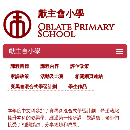
獻主會小學
Oblate Primary
School
獻主會小學
To
課程目標
課程內容
評估政策
家課政策
活動及比賽
相關網頁連結
賽馬會混合式學習計劃
學生作品
本年度中文科參加了賽馬會混合式學習計劃，希望藉此
提升本科的教與學。經過第一輪研課、觀課後，老師們
接受了相關採訪，分享經驗和成果。