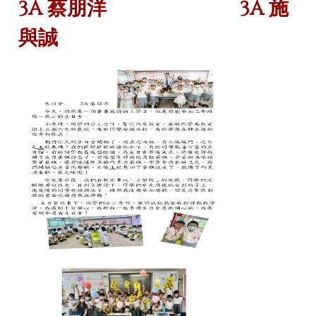
3A 蔡朋洋
3A 施
與誠