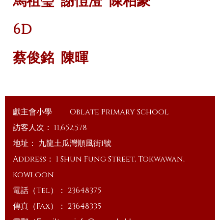
馬祖瑩
謝愷澄
陳柏豪
6D
蔡俊銘
陳暉
獻主會小學
Oblate Primary School
訪客人次：
11,652,578
地址：
九龍土瓜灣順風街1號
Address：
1 Shun Fung Street, Tokwawan,
Kowloon
電話（Tel）：
23648375
傳真（Fax）：
23648335