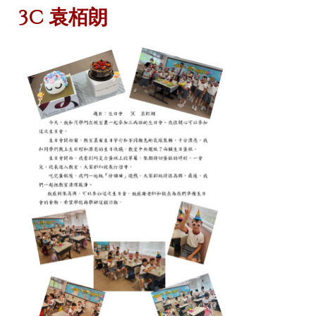
3C 袁栢朗