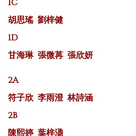
1C
胡思瑤
劉梓健
1D
甘海琳
張微苒
張欣妍
2A
符子欣
李雨澄
林詩涵
2B
陳熙婷
葉梓溋