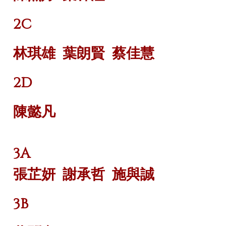
2C
林琪雄
葉朗賢
蔡佳慧
2D
陳懿凡
3A
張芷妍
謝承哲
施與誠
3B