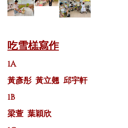
吃雪榚寫作
1A
黃彥彤
黃立翹
邱宇軒
1B
梁萱
葉穎欣