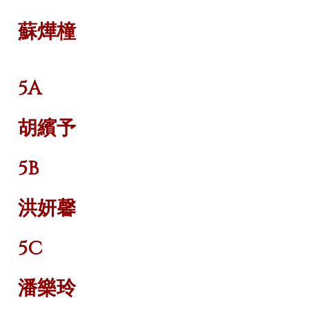
蘇燁橦
5A
胡繽予
5B
洪妍馨
5C
潘樂玲