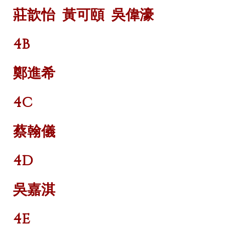
莊歆怡
黃可頤
吳偉濠
4B
鄭進希
4C
蔡翰儀
4D
吳嘉淇
4E