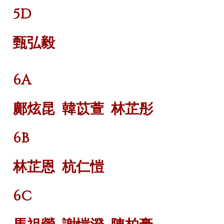
5D
甄弘毅
6A
鄺炫昆
韓苡萱
林芷彤
6B
林芷恩
杭仁愷
6C