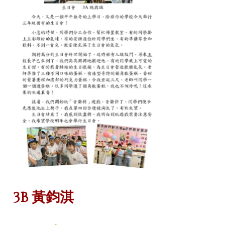
3B 黃鈞淇