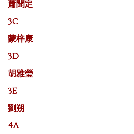
蕭聞定
3C
蒙梓康
3D
胡雅瑩
3E
劉朔
4A