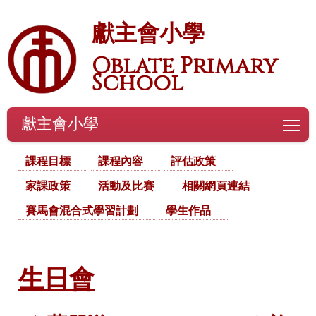
獻主會小學
Oblate Primary
School
獻主會小學
To
課程目標
課程內容
評估政策
家課政策
活動及比賽
相關網頁連結
賽馬會混合式學習計劃
學生作品
生日會