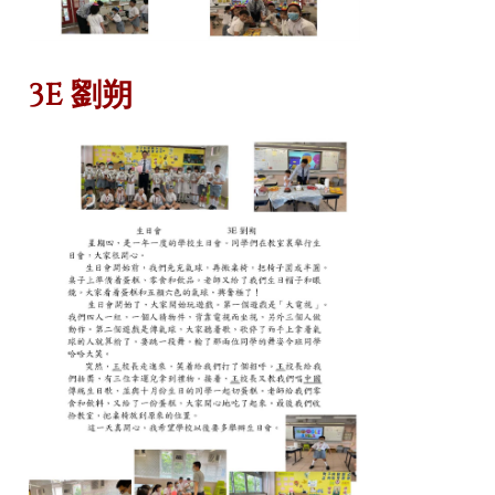
3E 劉朔