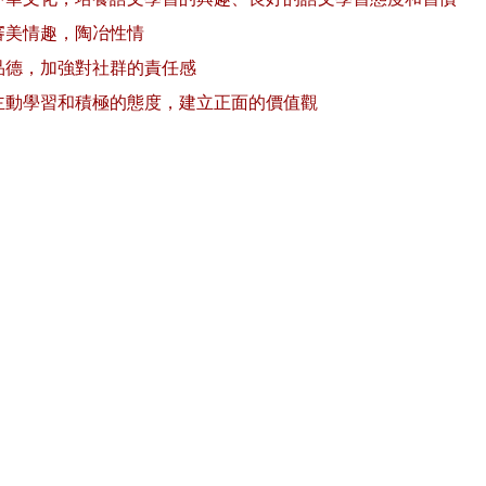
審美情趣，陶冶性情
品德，加強對社群的責任感
主動學習和積極的態度，建立正面的價值觀