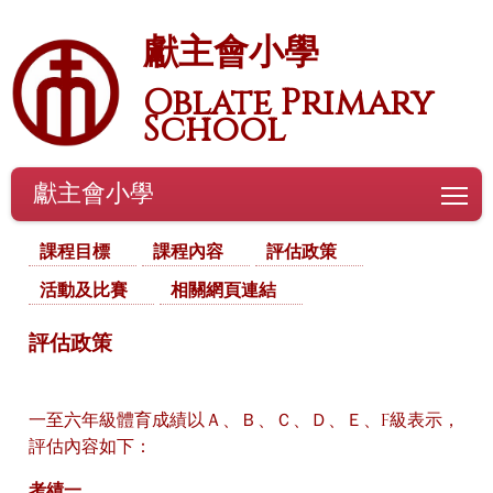
獻主會小學
Oblate Primary
School
獻主會小學
To
課程目標
課程內容
評估政策
活動及比賽
相關網頁連結
評估政策
一至六年級體育成績以Ａ、Ｂ、Ｃ、Ｄ、Ｅ、F級表示，
評估內容如下：
考績一