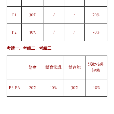
P.1
30%
/
/
70%
P.2
30%
/
/
70%
考績一、考績二、考績三
活動技能
態度
體育常識
體適能
評核
P.3-P.6
20%
10%
30%
40%