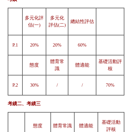
多元化評
多元化
總結性評估
估
(
一
)
評估
(二
)
P.1
20%
20%
60%
體育常
基礎活動評
態度
體適能
識
核
P.2
30%
/
/
70%
考績二、考績三
基礎活動
態度
體育常識
體適能
評核