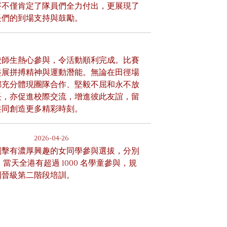
次比賽不僅肯定了隊員們全力付出，更展現了
長們的到場支持與鼓勵。
校師生熱心參與，令活動順利完成。比賽
盡展拼搏精神與運動潛能。無論在田徑場
都充分體現團隊合作、堅毅不屈和永不放
長，亦促進校際交流，增進彼此友誼，留
共同創造更多精彩時刻。
」
2026-04-26
劍擊有濃厚興趣的女同學參與選拔，分別
潼。當天全港有超過 1000 名學童參與，規
利晉級第二階段培訓。