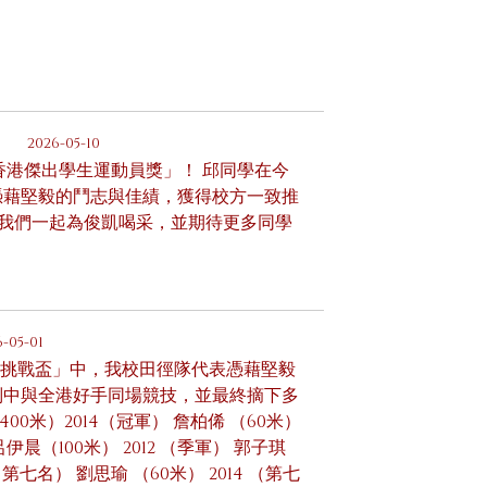
2026-05-10
周年香港傑出學生運動員獎」！ 邱同學在今
憑藉堅毅的鬥志與佳績，獲得校方一致推
讓我們一起為俊凱喝采，並期待更多同學
6-05-01
田徑挑戰盃」中，我校田徑隊代表憑藉堅毅
別中與全港好手同場競技，並最終摘下多
0米）2014（冠軍） 詹柏俙 （60米）
呂伊晨（100米） 2012 （季軍） 郭子琪
（第七名） 劉思瑜 （60米） 2014 （第七