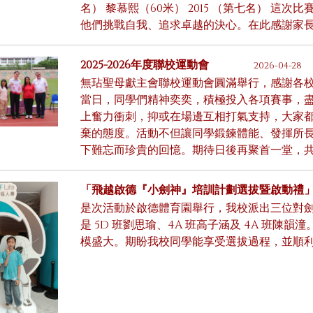
名） 黎慕熙（60米） 2015 （第七名） 這
他們挑戰自我、追求卓越的決心。在此感謝家
2025-2026年度聯校運動會
2026-04-28
無玷聖母獻主會聯校運動會圓滿舉行，感謝各
當日，同學們精神奕奕，積極投入各項賽事，
上奮力衝刺，抑或在場邊互相打氣支持，大家
棄的態度。活動不但讓同學鍛鍊體能、發揮所
下難忘而珍貴的回憶。期待日後再聚首一堂，
「飛越啟德『小劍神』培訓計劃選拔暨啟動禮
是次活動於啟德體育園舉行，我校派出三位對
是 5D 班劉思瑜、4A 班高子涵及 4A 班陳韻
模盛大。期盼我校同學能享受選拔過程，並順