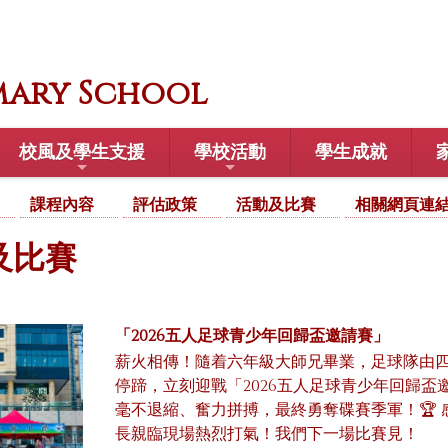
mary School
校風及學生支援
學校活動
學生成就
課程內容
評估政策
活動及比賽
相關網頁連
及比賽
「2026五人足球青少年回歸盃邀請賽」
薪火相傳！隨着六年級大師兄畢業，足球隊由四
停蹄，立刻迎戰「2026五人足球青少年回歸
毫不退縮、奮力拼搏，最終勇奪碟賽季軍！🏆
長親臨現場熱烈打氣！我們下一場比賽見！