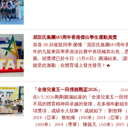
屈臣氏集團185周年香港傑出學生運動員獎
恭喜 5B 邱俊凱同學 榮獲「屈臣氏集團185
年的九龍東區學界游泳比賽中表現極其出色，
薦。頒獎禮已於今日（5月10日）圓滿結束。 
能受此激勵，在體育場上發光發亮！🔥
「全港兒童五一田徑挑戰盃2026」
202
在1/5/2026剛剛圓滿結束的「全港兒童五一
不屈的體育精神與卓越的發揮，在多個年齡組
項獎項，成績令人鼓舞！ 成績如下： 劉智輝 （40
2014（亞軍） 詹柏俙 （100米）2014（亞軍） 
（100米） 2014（季軍） 陳懿凡（60米）2015