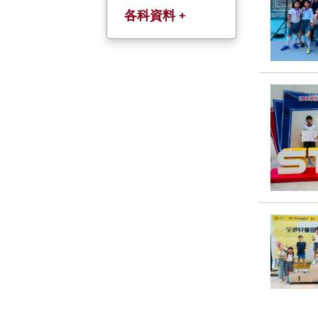
各科資料 +
中文科(以粤語教
授)
英文科
數學科
常識科
人文科
科學科
普通話科
宗倫科