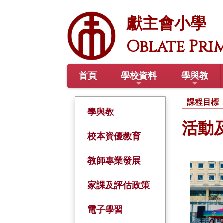
獻主會小學
Oblate Pri
首頁
學校資料
學與教
課程目標
學與教
活動
校本資優教育
教師專業發展
家課及評估政策
電子學習