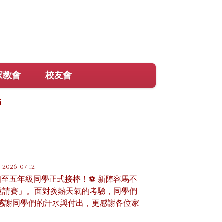
家教會
校友會
結
2026-07-12
至五年級同學正式接棒！⚽ 新陣容馬不
盃邀請賽」。面對炎熱天氣的考驗，同學們
 感謝同學們的汗水與付出，更感謝各位家