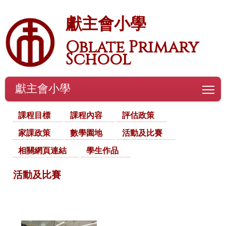
獻主會小學
Oblate Primary
School
獻主會小學
To
課程目標
課程內容
評估政策
家課政策
數學園地
活動及比賽
相關網頁連結
學生作品
活動及比賽