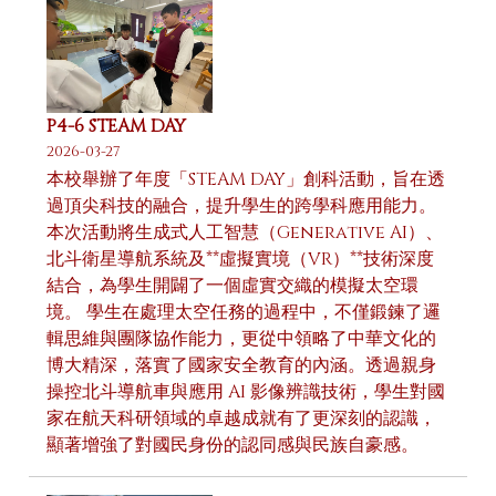
P4-6 STEAM DAY
2026-03-27
本校舉辦了年度「STEAM DAY」創科活動，旨在透
過頂尖科技的融合，提升學生的跨學科應用能力。
本次活動將生成式人工智慧（Generative AI）、
北斗衛星導航系統及**虛擬實境（VR）**技術深度
結合，為學生開闢了一個虛實交織的模擬太空環
境。 學生在處理太空任務的過程中，不僅鍛鍊了邏
輯思維與團隊協作能力，更從中領略了中華文化的
博大精深，落實了國家安全教育的內涵。透過親身
操控北斗導航車與應用 AI 影像辨識技術，學生對國
家在航天科研領域的卓越成就有了更深刻的認識，
顯著增強了對國民身份的認同感與民族自豪感。