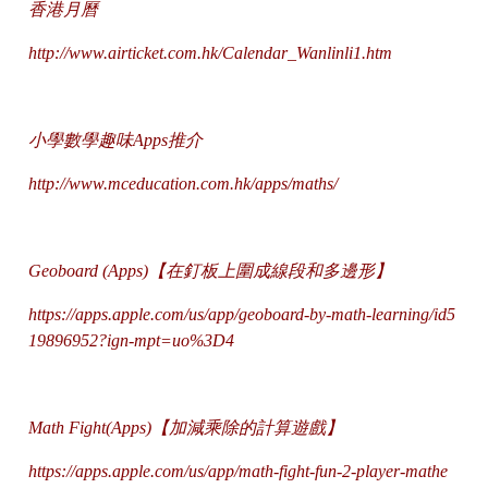
香港月曆
http://www.airticket.com.hk/Calendar_Wanlinli1.htm
小學數學趣味Apps推介
http://www.mceducation.com.hk/apps/maths/
Geoboard (Apps)【在釘板上圍成線段和多邊形】
https://
apps.apple.com/us/app/geoboard-by-math-learning/id5
19896952?ign-mpt=uo%3D4
Math Fight(Apps)【加減乘除的計算遊戲】
https
://apps.apple.com/us/app/math-fight-fun-2-player-mathe