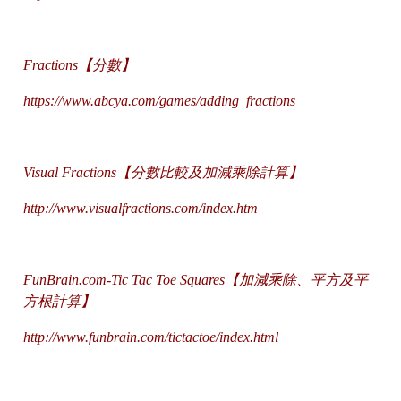
Fractions【分數】
https://www.abcya.com/games/adding_fractions
Visual Fractions【分數比較及加減乘除計算】
http://www.visualfractions.com/index.htm
FunBrain.com-Tic Tac Toe Squares【加減乘除、平方及平
方根計算】
http://www.funbrain.com/tictactoe/index.html