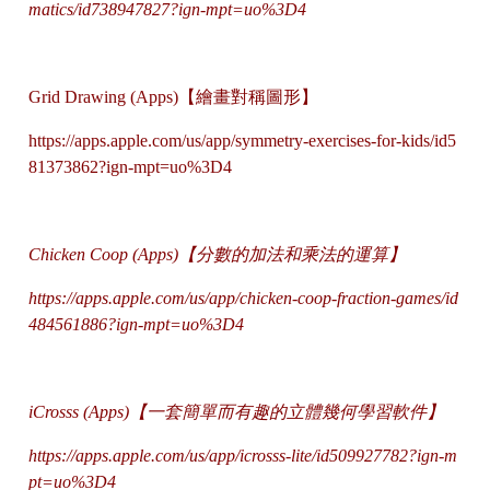
matics/id738947827?ign-mpt=uo%3D4
Grid Drawing (Apps)【繪畫對稱圖形】
https://apps.apple.com/us/app/symmetry-exercises-for-kids/id5
81373862?ign-mpt=uo%3D4
Chicken Coop (Apps)【分數的加法和乘法的運算】
https
://apps.apple.com/us/app/chicken-coop-fraction-games/id
484561886?ign-mpt=uo%3D4
iCrosss (Apps)【一套簡單而有趣的立體幾何學習軟件】
https://apps.apple.com/us/app/icrosss-lite/id509927782?ign-m
pt=uo%3D4