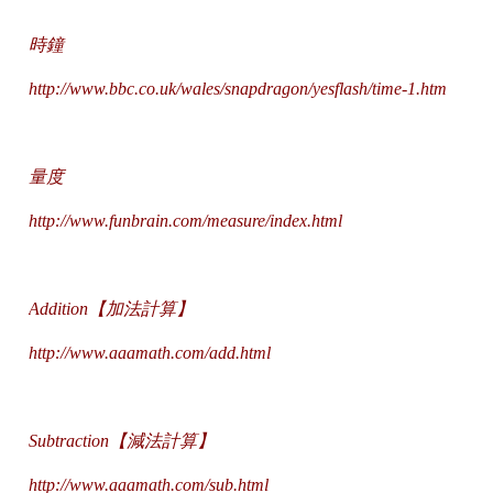
時鐘
http://www.bbc.co.uk/wales/snapdragon/yesflash/time-1.htm
量度
http://www.funbrain.com/measure/index.html
Addition【加法計算】
http://www.aaamath.com/add.html
Subtraction【減法計算】
http://www.aaamath.com/sub.html