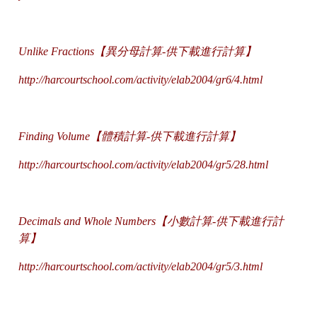
Unlike Fractions【異分母計算-供下載進行計算】
http://harcourtschool.com/activity/elab2004/gr6/4.html
Finding Volume【
體積計算-供下載進行計算】
http://harcourtschool.com/activity/elab2004/gr5/28.html
Decimals and Whole Numbers【
小數計算-供下載進行計
算】
http://harcourtschool.com/activity/elab2004/gr5/3.html