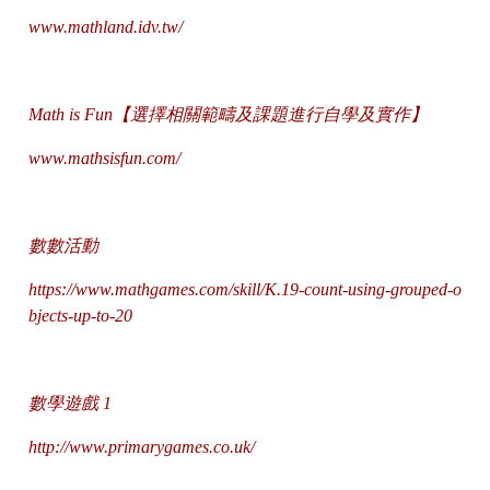
www.mathland.idv.tw/
Math is Fun【選擇相關範疇及課題進行自學及實作】
www.mathsisfun.com/
數數活動
https://www.mathgames.com/skill/K.19-count-using-grouped-o
bjects-up-to-20
數學遊戲 1
http://www.primarygames.co.uk/