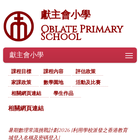
獻主會小學
Oblate Primary
School
獻主會小學
To
課程目標
課程內容
評估政策
家課政策
數學園地
活動及比賽
相關網頁連結
學生作品
相關網頁連結
暑期數理常識挑戰計劃2026 [利用學校派發之香港教育
城登入名稱及密碼登入]