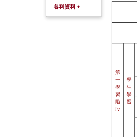
各科資料 +
中文科(以粤語教
授)
英文科
數學科
第
常識科
一
學
學
生
人文科
習
學
階
習
科學科
段
普通話科
宗倫科