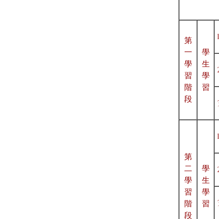
第
一
學
學
生
習
學
階
習
段
第
二
學
學
生
習
學
階
習
段