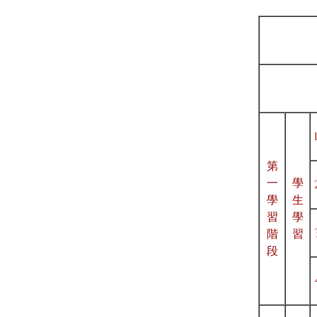
第
一
學
學
生
習
學
階
習
段