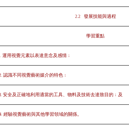
2.2 發展技能與過程
學習重點
1. 運用視覺元素以表達意念及感情﹔
2. 認識不同視覺藝術媒介的特色﹔
3. 安全及正確地利用適當的工具、物料及技術去達致目的﹔及
4. 經驗視覺藝術與其他學習領域的關係。