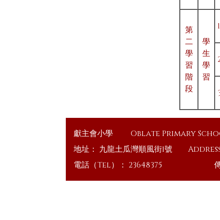
第
二
學
學
生
習
學
階
習
段
獻主會小學
Oblate Primary Sch
地址：
九龍土瓜灣順風街1號
Addres
電話（Tel）：
23648375