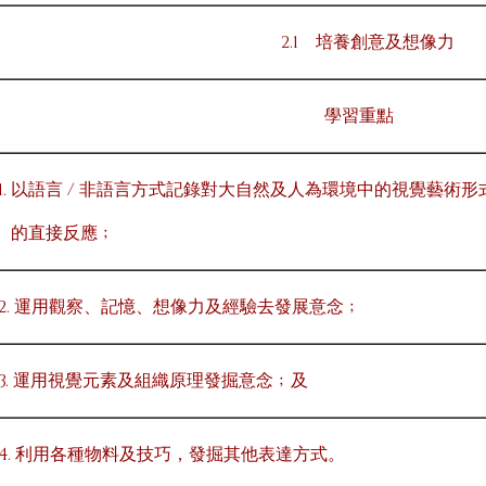
2.1 培養創意及想像力
學習重點
1. 以語言 / 非語言方式記錄對大自然及人為環境中的視覺藝術形
的直接反應﹔
2. 運用觀察、記憶、想像力及經驗去發展意念﹔
3. 運用視覺元素及組織原理發掘意念﹔及
4. 利用各種物料及技巧，發掘其他表達方式。