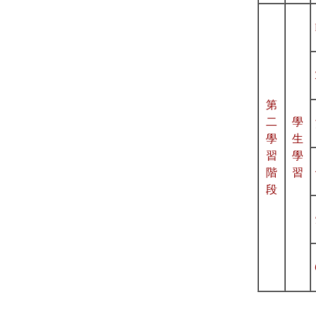
視藝科
音樂科
體育科
第
二
學
電腦科
學
生
習
學
圖書科
階
習
段
德育、公民及國
民教育科
STEAM