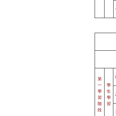
第
一
學
學
生
習
學
階
習
段