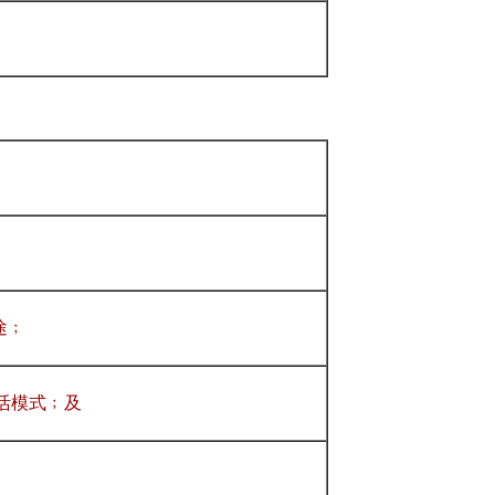
途﹔
活模式﹔及