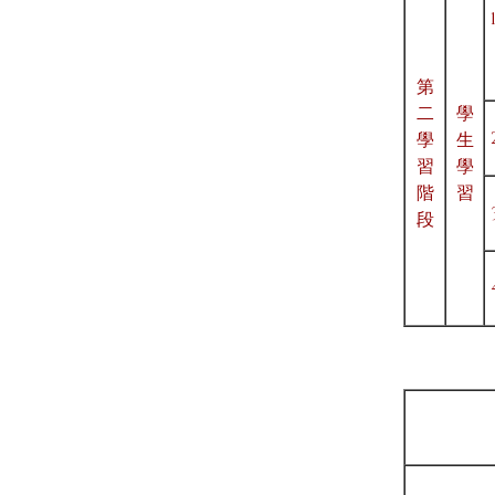
第
二
學
學
生
習
學
階
習
段