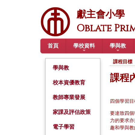
獻主會小學
Oblate Pri
首頁
學校資料
學與教
課程目標
學與教
課程
校本資優教育
教師專業發展
四個學習目
家課及評估政策
要達致四個
力的要求亦
電子學習
趣和學與教