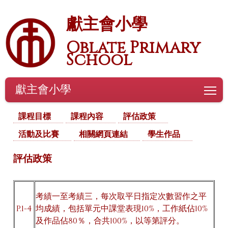
獻主會小學
Oblate Primary
School
獻主會小學
To
課程目標
課程內容
評估政策
活動及比賽
相關網頁連結
學生作品
評估政策
考績一至考績三，每次取平日指定次數習作之平
P.1-4
均成績，包括單元中課堂表現10%，工作紙佔10%
及作品佔80％，合共100%，以等第評分。