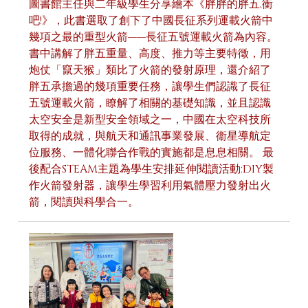
圖書館主任與二年級學生分享繪本《胖胖的胖五,衝
吧!》，此書選取了創下了中國長征系列運載火箭中
幾項之最的重型火箭——長征五號運載火箭為內容。
書中講解了胖五重量、高度、推力等主要特徵，用
炮仗「竄天猴」類比了火箭的發射原理，還介紹了
胖五承擔過的幾項重要任務，讓學生們認識了長征
五號運載火箭，瞭解了相關的基礎知識，並且認識
太空安全是新型安全領域之一，中國在太空科技所
取得的成就，與航天和通訊事業發展、衞星導航定
位服務、一體化聯合作戰的實施都是息息相關。 最
後配合STEAM主題為學生安排延伸閱讀活動:DIY製
作火箭發射器，讓學生學習利用氣體壓力發射出火
箭，閱讀與科學合一。