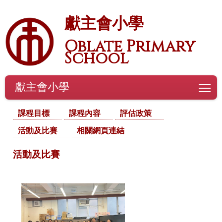
獻主會小學
Oblate Primary
School
獻主會小學
To
課程目標
課程內容
評估政策
活動及比賽
相關網頁連結
活動及比賽