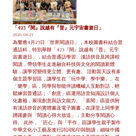
「423『閱』說越有『普』元宇宙書遊日」
2026-04-23
為響應4月23日「世界閱讀日」，本校圖書科結合普
通話科，特別舉辦「423『閱』說越有『普』˙元宇
宙書遊日」，結合普通話學習、漢語拼音及跨課程
閱讀，帶領學生走進融合科技與文化的閱讀新體
驗，讓學習變得更立體、更有趣。 活動當天設有多
個主題學習區，讓學生在「玩中學、學中樂」。在
「樂學」區，同學與智能伴讀機械人互動對話，輕
鬆練習普通話；「創意」區運用語音知識設計個人
化書籤，展現創意與語文能力。「喜閱」區提供附
有漢語拼音的實體書及電子圖書，在課堂上同學更
踴躍參與「閱讀心得大放送」，主動分享閱讀心
得。 此外，「匠心」與「手作」區讓學生親手製作
中華文化小工藝及進行詩詞拓印與朗讀，細味中國