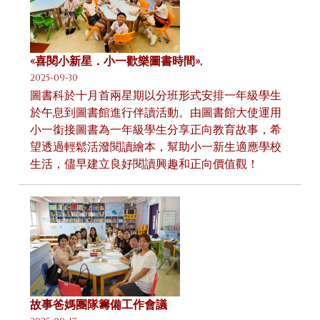
«喜閱小新星．小一歡樂圖書時間»,
2025-09-30
圖書科於十月首兩星期以分班形式安排一年級學生
於午息到圖書館進行伴讀活動。由圖書館大使運用
小一銜接圖書為一年級學生分享正向教育故事，希
望透過輕鬆活潑閱讀繪本，幫助小一新生適應學校
生活，儘早建立良好閱讀興趣和正向價值觀！
故事爸媽團隊籌備工作會議