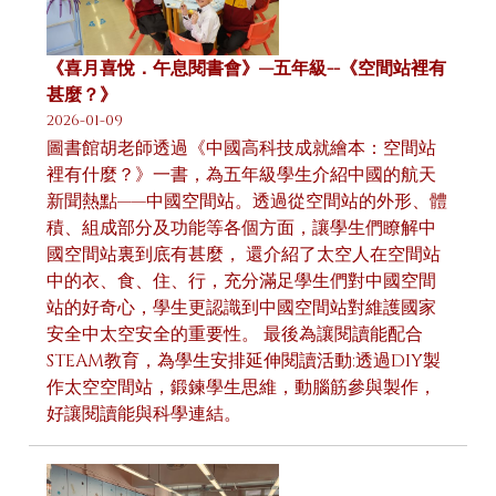
《喜月喜悅．午息閱書會》—五年級--《空間站裡有
甚麼？》
2026-01-09
圖書館胡老師透過《中國高科技成就繪本：空間站
裡有什麼？》一書，為五年級學生介紹中國的航天
新聞熱點——中國空間站。透過從空間站的外形、體
積、組成部分及功能等各個方面，讓學生們瞭解中
國空間站裏到底有甚麼， 還介紹了太空人在空間站
中的衣、食、住、行，充分滿足學生們對中國空間
站的好奇心，學生更認識到中國空間站對維護國家
安全中太空安全的重要性。 最後為讓閱讀能配合
STEAM教育，為學生安排延伸閱讀活動:透過DIY製
作太空空間站，鍛鍊學生思維，動腦筋參與製作，
好讓閱讀能與科學連結。