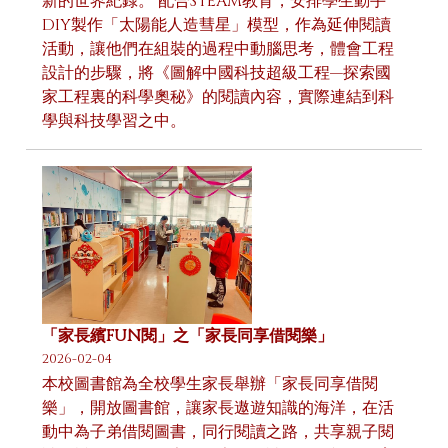
新的世界紀錄。 配合STEAM教育，安排學生動手
DIY製作「太陽能人造彗星」模型，作為延伸閱讀
活動，讓他們在組裝的過程中動腦思考，體會工程
設計的步驟，將《圖解中國科技超級工程—探索國
家工程裏的科學奧秘》的閱讀內容，實際連結到科
學與科技學習之中。
「家長繽FUN閱」之「家長同享借閱樂」
2026-02-04
本校圖書館為全校學生家長舉辦「家長同享借閱
樂」，開放圖書館，讓家長遨遊知識的海洋，在活
動中為子弟借閱圖書，同行閱讀之路，共享親子閱