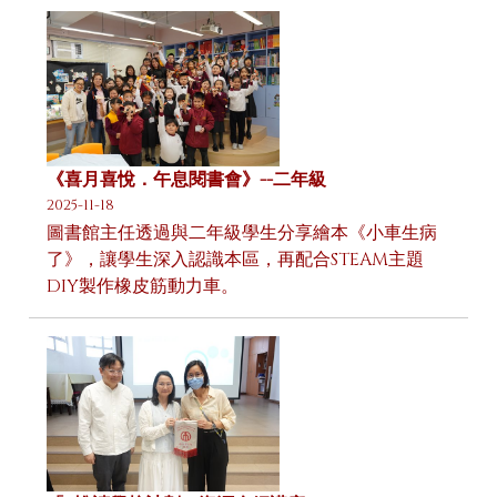
《喜月喜悅．午息閱書會》--二年級
2025-11-18
圖書館主任透過與二年級學生分享繪本《小車生病
了》，讓學生深入認識本區，再配合STEAM主題
DIY製作橡皮筋動力車。