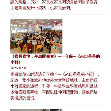
讀的樂趣。另外，家長在家長閱讀角借閱親子教育
主題圖書及升中資料，供家長借閱。
《喜月喜悅．午息閱書會》—一年級--《來自星星的
小雞》
2026-02-03
圖書館胡老師透過分享繪本--《來自星星的小雞》，
記述一隻小雞意外地從外太空墜落地球．主角們送
小雞回家的過程，引導一年級學生學習感恩和嘗試
多角度觀察事物，再配以延伸閱讀活動，讓他們培
養感恩的習慣。