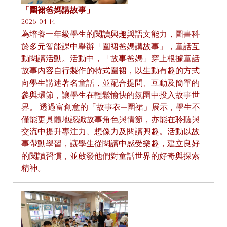
「圍裙爸媽講故事」
2026-04-14
為培養一年級學生的閱讀興趣與語文能力，圖書科
於多元智能課中舉辦「圍裙爸媽講故事」，童話互
動閱讀活動。活動中，「故事爸媽」穿上根據童話
故事內容自行製作的特式圍裙，以生動有趣的方式
向學生講述著名童話，並配合提問、互動及簡單的
參與環節，讓學生在輕鬆愉快的氛圍中投入故事世
界。 透過富創意的「故事衣—圍裙」展示，學生不
僅能更具體地認識故事角色與情節，亦能在聆聽與
交流中提升專注力、想像力及閱讀興趣。活動以故
事帶動學習，讓學生從閱讀中感受樂趣，建立良好
的閱讀習慣，並啟發他們對童話世界的好奇與探索
精神。