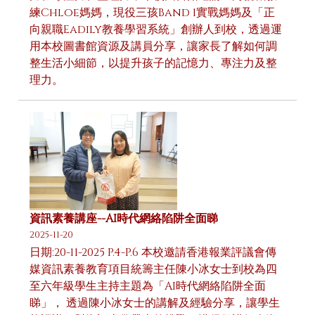
練Chloe媽媽，現役三孩Band 1實戰媽媽及「正
向親職Eadily教養學習系統」創辦人到校，透過運
用本校圖書館資源及講員分享，讓家長了解如何調
整生活小細節，以提升孩子的記憶力、專注力及整
理力。
資訊素養講座--AI時代網絡陷阱全面睇
2025-11-20
日期:20-11-2025 P.4-P.6 本校邀請香港報業評議會傳
媒資訊素養教育項目統籌主任陳小冰女士到校為四
至六年級學生主持主題為「AI時代網絡陷阱全面
睇」， 透過陳小冰女士的講解及經驗分享，讓學生