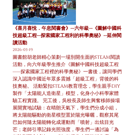
《喜月喜悅．午息閱書會》—六年級--《圖解中國科
技超級工程—探索國家工程利的科學奧秘》--延伸閱
讀活動
2026-03-19
圖書館胡老師精心策劃一場別開生面的STEAM閱讀
活動，向六年級學生推介《圖解中國科技超級工程
——探索國家工程裡的科學奧秘》一書後，讓同學們
深入認識中國近年眾多震撼「超級工程」背後的科
技奧秘。 活動緊扣STEAM教育理念，學生親手DIY
製作「太陽能人造衛星」模型，化身小小科學家體
驗工程實踐。 完工後，吳校長及師生興奮移師操場
展開實地試驗：在晴朗天氣下，學生們分成小組，
將太陽能驅動的衛星模型置於陽光曝曬，觀察其尾
巴如何隨太陽能轉化成運動而「噴射」出炫目光
芒；老師引導記錄光照強度，學生們一邊討論「為