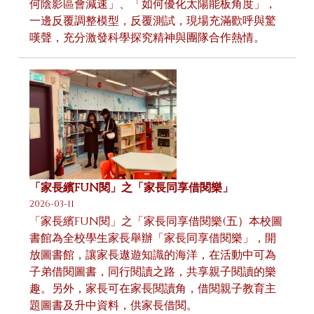
何陰影區會減速」、「如何優化太陽能板角度」，
一邊反覆調整模型，反覆測試，現場充滿歡呼與驚
嘆聲，充分激發科學探究精神與團隊合作熱情。
「家長繽FUN閱」之「家長同享借閱樂」
2026-03-11
「家長繽FUN閱」之「家長同享借閱樂(五）本校圖
書館為全校學生家長舉辦「家長同享借閱樂」，開
放圖書館，讓家長遨遊知識的海洋，在活動中可為
子弟借閱圖書，同行閱讀之路，共享親子閱讀的樂
趣。另外，家長可在家長閱讀角，借閱親子教育主
題圖書及升中資料，供家長借閱。