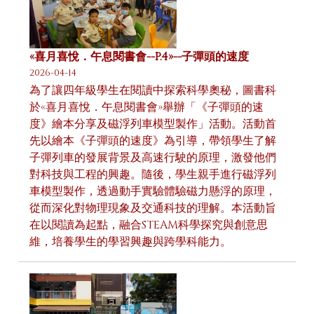
«喜月喜悅．午息閱書會--P.4»--子彈頭的速度
2026-04-14
為了讓四年級學生在閱讀中探索科學奧秘，圖書科
於«喜月喜悅．午息閱書會»舉辦「《子彈頭的速
度》繪本分享及磁浮列車模型製作」活動。活動首
先以繪本《子彈頭的速度》為引導，帶領學生了解
子彈列車的發展背景及高速行駛的原理，激發他們
對科技與工程的興趣。隨後，學生親手進行磁浮列
車模型製作，透過動手實驗體驗磁力懸浮的原理，
從而深化對物理現象及交通科技的理解。本活動旨
在以閱讀為起點，融合STEAM科學探究與創意思
維，培養學生的學習興趣與跨學科能力。