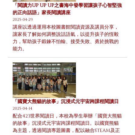
「閱讀力UP UP UP之書海中發學習讓孩子心智堅強
的正向話語」家長閱讀講座
2025-04-29
講座以透過運用本校圖書館閱讀資源及講員分享，
讓家長了解如何調整說話語氣，以提升孩子的恆毅
力，幫助孩子鍛鍊不怕輸、接受失敗、勇於挑戰的
能力。
「國寶大熊貓的故事」沉浸式元宇宙跨課程閱讀日
2025-04-14
配合423世界閱讀日，本校為學生舉辦「國寶大熊貓
的故事」沉浸式元宇宙跨課程閱讀日。以國寶熊貓
為主題，透過閱讀專題圖書，配以融合STEAM及正