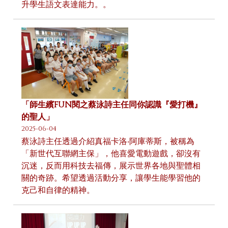
升學生語文表達能力。。
「師生繽FUN閱之蔡泳詩主任同你認識『愛打機』
的聖人」
2025-06-04
蔡泳詩主任透過介紹真福卡洛‧阿庫蒂斯，被稱為
「新世代互聯網主保」，他喜愛電動遊戲，卻沒有
沉迷，反而用科技去福傳，展示世界各地與聖體相
關的奇跡。希望透過活動分享，讓學生能學習他的
克己和自律的精神。