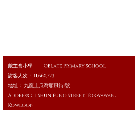
獻主會小學
Oblate Primary School
訪客人次：
11,660,723
地址：
九龍土瓜灣順風街1號
Address：
1 Shun Fung Street, Tokwawan,
Kowloon
電話（Tel）：
23648375
傳真（Fax）：
23648335
電郵（Email）：
info@ops.edu.hk