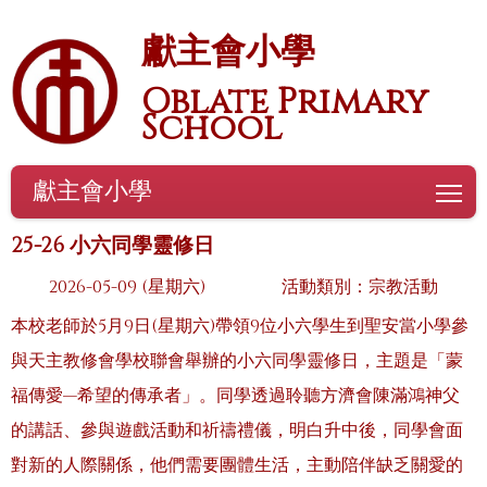
獻主會小學
Oblate Primary
School
獻主會小學
To
25-26 小六同學靈修日
2026-05-09 (星期六)
活動類別：宗教活動
本校老師於5月9日(星期六)帶領9位小六學生到聖安當小學參
與天主教修會學校聯會舉辦的小六同學靈修日，主題是「蒙
福傳愛—希望的傳承者」。同學透過聆聽方濟會陳滿鴻神父
的講話、參與遊戲活動和祈禱禮儀，明白升中後，同學會面
對新的人際關係，他們需要團體生活，主動陪伴缺乏關愛的