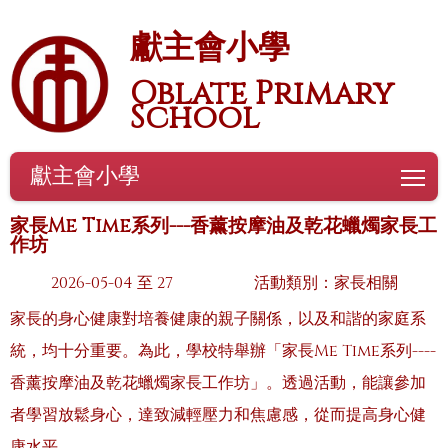
獻主會小學
Oblate Primary
School
獻主會小學
To
家長Me Time系列---香薰按摩油及乾花蠟燭家長工
作坊
2026-05-04 至 27
活動類別：家長相關
家長的身心健康對培養健康的親子關係，以及和諧的家庭系
統，均十分重要。為此，學校特舉辦「家長Me Time系列----
香薰按摩油及乾花蠟燭家長工作坊」。透過活動，能讓參加
者學習放鬆身心，達致減輕壓力和焦慮感，從而提高身心健
康水平。