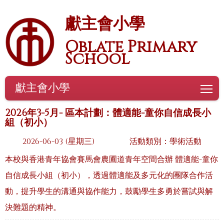
獻主會小學
Oblate Primary
School
獻主會小學
To
2026年3-5月- 區本計劃：體適能-童你自信成長小
組（初小）
2026-06-03 (星期三)
活動類別：學術活動
本校與香港青年協會賽馬會農圃道青年空間合辦 體適能-童你
自信成長小組（初小），透過體適能及多元化的團隊合作活
動，提升學生的溝通與協作能力，鼓勵學生多勇於嘗試與解
決難題的精神。