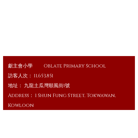
獻主會小學
Oblate Primary School
訪客人次：
11,653,851
地址：
九龍土瓜灣順風街1號
Address：
1 Shun Fung Street, Tokwawan,
Kowloon
電話（Tel）：
23648375
傳真（Fax）：
23648335
電郵（Email）：
info@ops.edu.hk