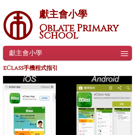
獻主會小學
Oblate Primary
School
獻主會小學
To
eClass手機程式指引