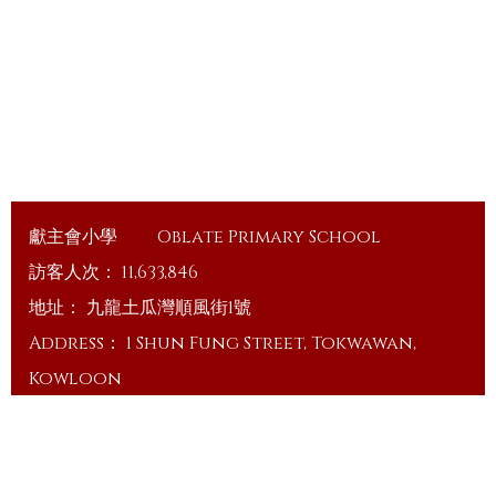
獻主會小學
Oblate Primary School
訪客人次：
11,633,846
地址：
九龍土瓜灣順風街1號
Address：
1 Shun Fung Street, Tokwawan,
Kowloon
電話（Tel）：
23648375
傳真（Fax）：
23648335
電郵（Email）：
info@ops.edu.hk