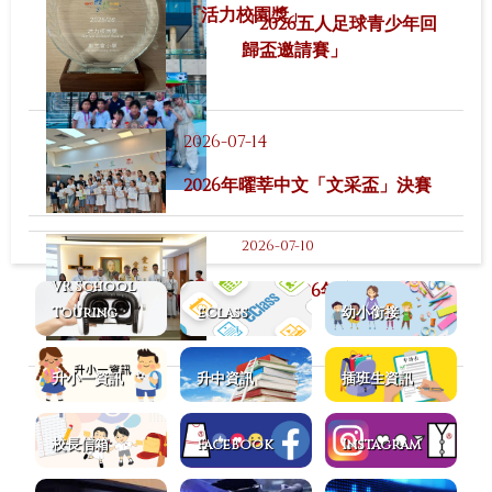
「活力校園獎」
「2026五人足球青少年回
歸盃邀請賽」
2026-07-14
2026年曜莘中文「文采盃」決賽
2026-07-10
VR School
2025-2026年度結業禮
Touring
eClass
幼小銜接
升小一資訊
升中資訊
插班生資訊
校長信箱
Facebook
Instagram