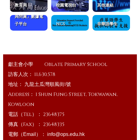
教育局
校園電視台
其他連結
ESDA「學校發展
與問責」數據電
子平台
NCS
非華語學生
獻主會小學
Oblate Primary School
訪客人次：
11,630,578
地址：
九龍土瓜灣順風街1號
Address：
1 Shun Fung Street, Tokwawan,
Kowloon
電話（Tel）：
23648375
傳真（Fax）：
23648335
電郵（Email）：
info@ops.edu.hk