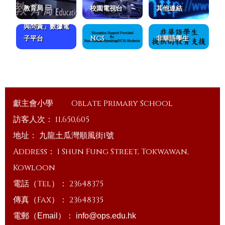
教育局
校園電視台
其他連結
ESDA「學校發展
與問責」數據電
子平台
NCS
非華語學生
獻主會小學
Oblate Primary School
訪客人次：
11,650,605
地址：
九龍土瓜灣順風街1號
Address：
1 Shun Fung Street, Tokwawan,
Kowloon
電話（Tel）：
23648375
傳真（Fax）：
23648335
電郵（Email）：
info@ops.edu.hk