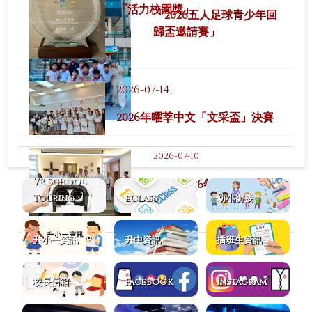
「活力校園獎」
「2026五人足球青少年回
歸盃邀請賽」
2026-07-14
2026年曜莘中文「文采盃」決賽
2026-07-10
VR School
2025-2026年度結業禮
Touring
eClass
幼小銜接
升小一資訊
升中資訊
插班生資訊
校長信箱
Facebook
Instagram